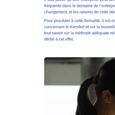
fréquente dans le domaine de l’entrepr
changement, et
les raisons de cette dé
Pour procéder à cette formalité,
il est 
concernant le transfert et sur la nouve
tout savoir sur la méthode adéquate re
dédié à cet effet.