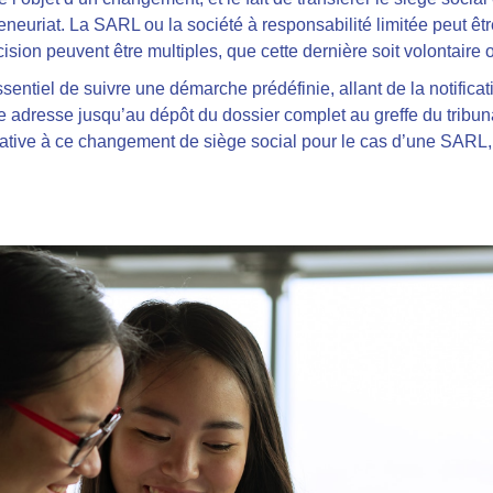
eneuriat. La SARL ou la société à responsabilité limitée peut êt
cision peuvent être multiples, que cette dernière soit volontaire 
essentiel de suivre une démarche prédéfinie
, allant de la notific
lle adresse jusqu’au dépôt du dossier complet au greffe du tribu
lative à ce changement de siège social pour le cas d’une SARL,