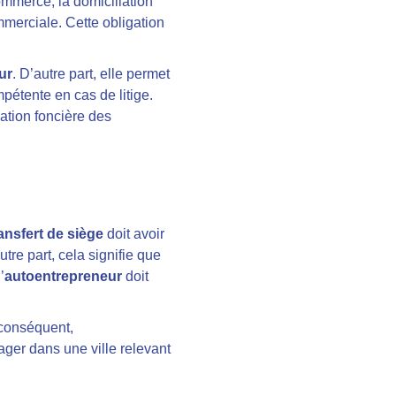
ommerce, la domiciliation
merciale. Cette obligation
ur
. D’autre part, elle permet
pétente en cas de litige.
sation foncière des
ansfert de siège
doit avoir
tre part, cela signifie que
’
autoentrepreneur
doit
 conséquent,
ger dans une ville relevant