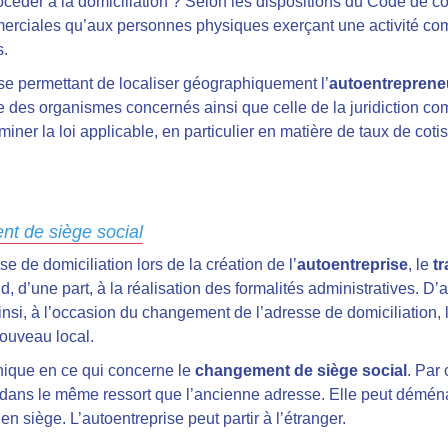
rocéder à la domiciliation ? Selon les dispositions du Code de c
erciales qu’aux personnes physiques exerçant une activité com
s.
se permettant de localiser géographiquement l’
autoentreprene
e des organismes concernés ainsi que celle de la juridiction com
iner la loi applicable, en particulier en matière de taux de coti
nt de siège social
se de domiciliation lors de la création de l’
autoentreprise
, le
tr
, d’une part, à la réalisation des formalités administratives. D’au
Ainsi, à l’occasion du changement de l’adresse de domiciliation, l
nouveau local.
phique en ce qui concerne le
changement de siège social
. Par
dans le même ressort que l’ancienne adresse. Elle peut déména
ien siège. L’autoentreprise peut partir à l’étranger.