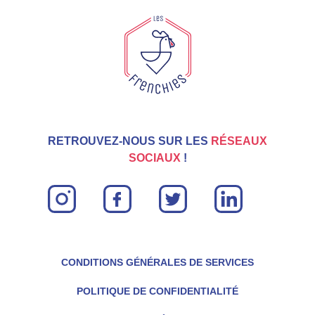
nombreuses startups à succès et souhaite me
concentrer dans le développement et l’expérience
utilisateur au sein des Tricolores.
RETROUVEZ-NOUS SUR LES
RÉSEAUX
SOCIAUX
!
instagram
facebook
twitter
linkin
CONDITIONS GÉNÉRALES DE SERVICES
POLITIQUE DE CONFIDENTIALITÉ