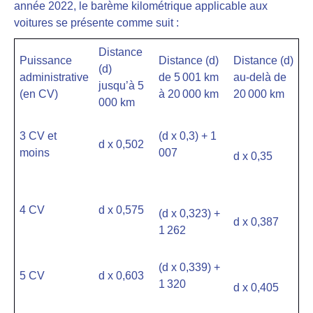
année 2022, le barème kilométrique applicable aux
voitures se présente comme suit :
Distance
Puissance
Distance (d)
Distance (d)
(d)
administrative
de 5 001 km
au-delà de
jusqu’à 5
(en CV)
à 20 000 km
20 000 km
000 km
3 CV et
(d x 0,3) + 1
d x 0,502
moins
007
d x 0,35
4 CV
d x 0,575
(d x 0,323) +
d x 0,387
1 262
(d x 0,339) +
5 CV
d x 0,603
1 320
d x 0,405