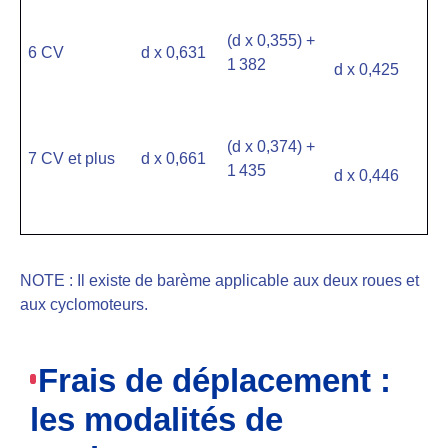
(d x 0,355) +
6 CV
d x 0,631
1 382
d x 0,425
(d x 0,374) +
7 CV et plus
d x 0,661
1 435
d x 0,446
NOTE : Il existe de barème applicable aux deux roues et
aux cyclomoteurs.
Frais de déplacement :
les modalités de