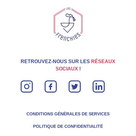
nombreuses startups à succès et souhaite me
concentrer dans le développement et l’expérience
utilisateur au sein des Tricolores.
RETROUVEZ-NOUS SUR LES
RÉSEAUX
SOCIAUX
!
instagram
facebook
twitter
linkin
CONDITIONS GÉNÉRALES DE SERVICES
POLITIQUE DE CONFIDENTIALITÉ