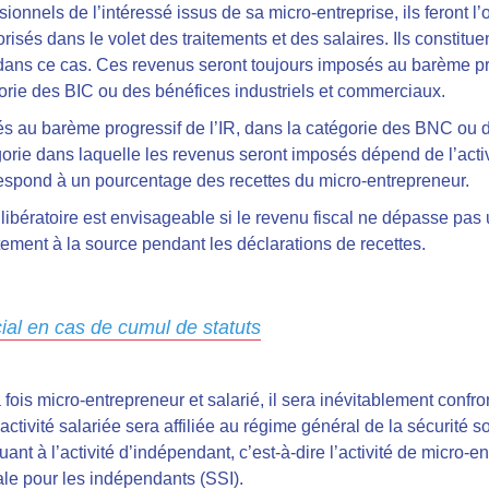
onnels de l’intéressé issus de sa micro-entreprise, ils feront l’
risés dans le volet des traitements et des salaires. Ils constitue
 dans ce cas. Ces revenus seront toujours imposés au barème pro
gorie des BIC ou des bénéfices industriels et commerciaux.
s au barème progressif de l’IR, dans la catégorie des BNC ou 
orie dans laquelle les revenus seront imposés dépend de l’activ
respond à un pourcentage des recettes du micro-entrepreneur.
 libératoire est envisageable si le revenu fiscal ne dépasse pas 
ctement à la source pendant les déclarations de recettes.
cial en cas de cumul de statuts
ois micro-entrepreneur et salarié, il sera inévitablement confron
ctivité salariée sera affiliée au régime général de la sécurité so
 à l’activité d’indépendant, c’est-à-dire l’activité de micro-entr
iale pour les indépendants (SSI).