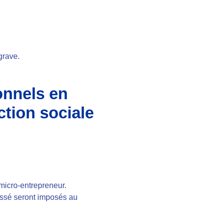
 grave.
onnels en
ction sociale
 micro-entrepreneur.
ressé seront imposés au