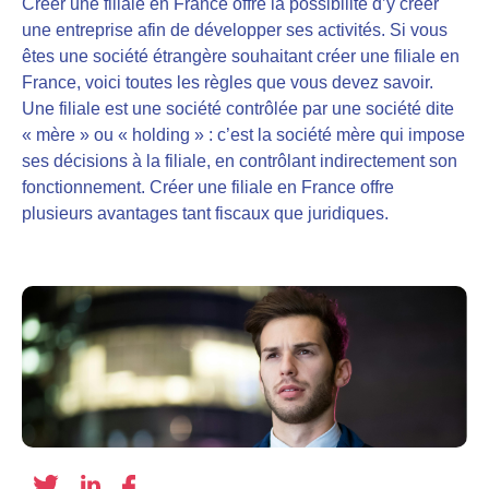
Créer une filiale en France offre la possibilité d’y créer
une entreprise afin de développer ses activités. Si vous
êtes une société étrangère souhaitant créer une filiale en
France, voici toutes les règles que vous devez savoir.
Une filiale est une société contrôlée par une société dite
« mère » ou « holding » : c’est la société mère qui impose
ses décisions à la filiale, en contrôlant indirectement son
fonctionnement. Créer une filiale en France offre
plusieurs avantages tant fiscaux que juridiques.