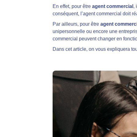
En effet, pour être
agent commercial
,
conséquent, l’agent commercial doit réa
Par ailleurs, pour être
agent commerci
unipersonnelle ou encore une entreprise
commercial peuvent changer en fonction 
Dans cet article, on vous expliquera tou