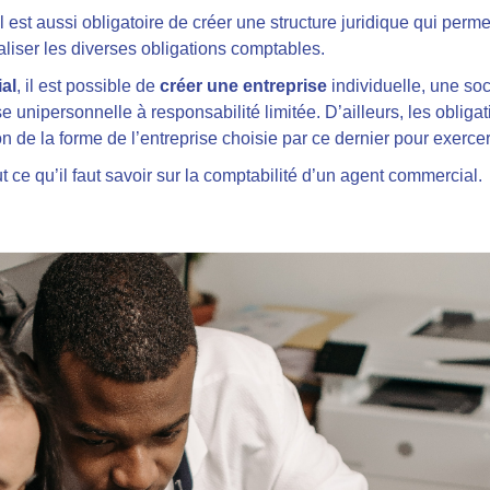
 il est aussi obligatoire de créer une structure juridique qui permet
liser les diverses obligations comptables.
al
, il est possible de
créer une entreprise
individuelle, une soc
 unipersonnelle à responsabilité limitée. D’ailleurs, les obliga
de la forme de l’entreprise choisie par ce dernier pour exercer 
t ce qu’il faut savoir sur la comptabilité d’un agent commercial.