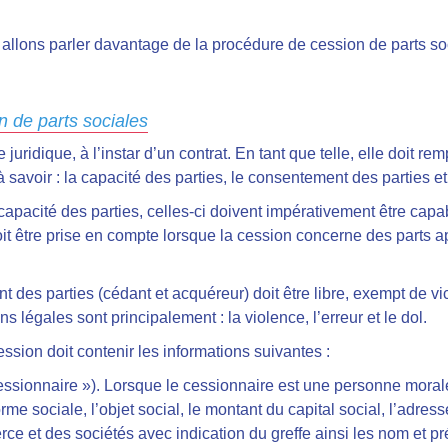
allons parler davantage de la procédure de cession de parts s
n de parts sociales
juridique, à l’instar d’un contrat. En tant que telle, elle doit rem
savoir : la capacité des parties, le consentement des parties et
apacité des parties, celles-ci doivent impérativement être capa
 doit être prise en compte lorsque la cession concerne des parts 
des parties (cédant et acquéreur) doit être libre, exempt de vi
 légales sont principalement : la violence, l’erreur et le dol.
cession doit contenir les informations suivantes :
 cessionnaire »). Lorsque le cessionnaire est une personne morale
orme sociale, l’objet social, le montant du capital social, l’adre
rce et des sociétés avec indication du greffe ainsi les nom et p