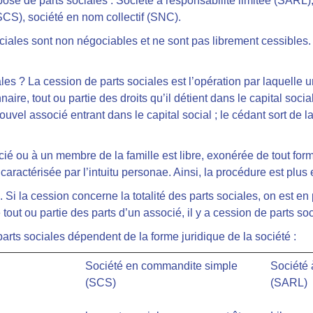
osé de parts sociales : Société à responsabilité limitée (SARL),
CS), société en nom collectif (SNC).
ciales sont non négociables et ne sont pas librement cessibles. 
les ? La cession de parts sociales est l’opération par laquelle 
ire, tout ou partie des droits qu’il détient dans le capital socia
vel associé entrant dans le capital social ; le cédant sort de la
ié ou à un membre de la famille est libre, exonérée de tout form
 caractérisée par l’intuitu personae. Ainsi, la procédure est plus
e. Si la cession concerne la totalité des parts sociales, on est 
e tout ou partie des parts d’un associé, il y a cession de parts so
rts sociales dépendent de la forme juridique de la société :
Société en commandite simple
Société 
(SCS)
(SARL)