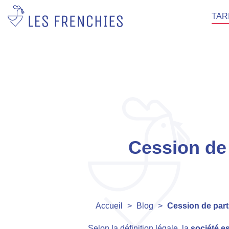
TAR
Cession de 
Accueil
>
Blog
>
Cession de parts
Selon la définition légale, la
société e