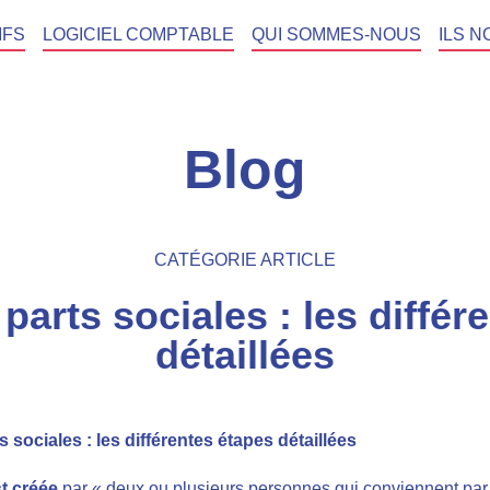
IFS
LOGICIEL COMPTABLE
QUI SOMMES-NOUS
ILS N
Blog
CATÉGORIE ARTICLE
parts sociales : les différ
détaillées
 sociales : les différentes étapes détaillées
st créée
par « deux ou plusieurs personnes qui conviennent par u