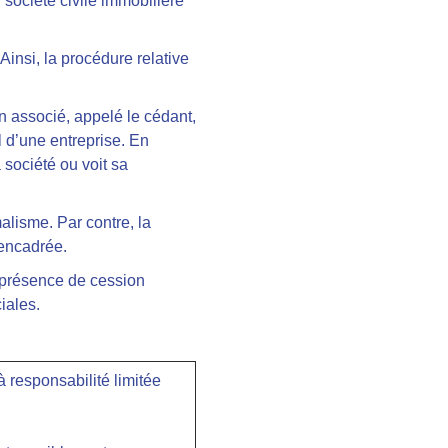
 société civile immobilière
Ainsi, la procédure relative
un associé, appelé le cédant,
l d’une entreprise. En
 société ou voit sa
alisme. Par contre, la
 encadrée.
en présence de cession
ciales.
à responsabilité limitée