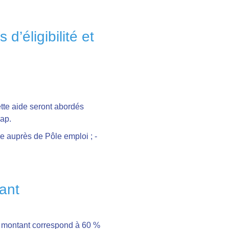
 d’éligibilité et
ette aide seront abordés
cap.
 auprès de Pôle emploi ;
-
tant
 le montant correspond à 60 %