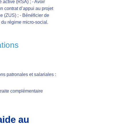
é active (RSA) ;
- Avoir
n contrat d’appui au projet
e (ZUS) ;
- Bénéficier de
s du régime micro-social.
ations
ons patronales et salariales :
etraite complémentaire
aide au